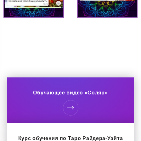
разбор. А также где искать причинно-следственные
связи.
Помимо глубокой базы по Таро я дам начальную базу по
Матрице Судьбы, что позволит Вам видеть ситуации с
разных сторон, анализировать их разными
инструментами и получать больше ответов на свои и
клиентские вопросы
По каждому из арканов будет:
— глифы, символика
— характер личности
— общая прогностика
— работа, карьера, деньги
— чувства, действия
— духовный урок
— сигнификация предприятия, какой человек как
Обучающее видео «Соляр»
работник
— сигнификафия пары и проблемы в паре
— в формате домашних заданий с обратной связью
разберем какие значения имеют СА в намерениях, в
совете, в предостережении и многое другое
Чего не будет? Перевернутых карт. Базы, которую я дам,
будет более чем достаточно для того, чтоб
анализировать любую ситуацию работая с прямыми
Курс обучения по Таро Райдера-Уэйта