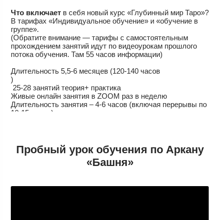
Что включает
в себя новый курс «Глубинный мир Таро»?
В тарифах «Индивидуальное обучение» и «обучение в
группе».
(Обратите внимание — тарифы с самостоятельным
прохождением занятий идут по видеоурокам прошлого
потока обучения. Там 55 часов информации)
Длительность 5,5-6 месяцев (120-140 часов
)
25-28 занятий теория+ практика
Живые онлайн занятия в ZOOM раз в неделю
Длительность занятия – 4-6 часов (включая перерывы по
10-15 минут)
Запись занятий для бессрочного пользования
Обратная связь от меня
Групповой чат единомышленников для обмена опытом и
практики
Пробный урок обучения по Аркану
Сертификат об окончании курса
«Башня»
Бонус – видеоурок как разбирать Соляр
Классическая колода Райдера-Уэйта —
одна из самых востребованных универсальных колод ,
которую можно применять во всех ситуациях.
От новичка до профессионала – это возможно. Изучить
Таро может каждый! Для этого Вам не нужна лапка