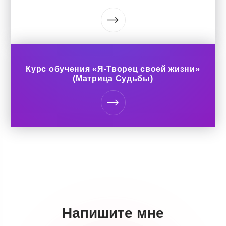
картами.
План обучения
Блок 1. Система Таро. Глубинный разбор каждого из
22х архетипов Старших Арканов (СА)
+ база по Матрице Судьбы + домашние задания по
каждому уроку с обратной связью от меня (70-80
Курс обучения «Я-Творец своей жизни»
часов)
(Матрица Судьбы)
1.1 Вводное занятие. Что необходимо для работы с Таро.
Варианты колод. Как выбрать колоду. Методы считки.
Кодекс Таролога. Сонастройка с колодой. Как
настроиться на клиента.
1.2 Строение колоды, система Таро.
Архетипы Шут и Маг
1.3 Архетипы Жрица и Императрица
1.4 Архетипы Император и Иерофант
1.5 Архетипы Выбор и
Колесница
1.6 Архетипы Сила и Отшельник
1.7 Архетипы Фортуна и Правосудие
1.8 Архетипы Подвешенный и Трансформация
1.9 Архетипы Умеренность и Дьявол
1.10 Архетипы Башня и Звезда
Напишите мне
1.11 Архетипы Луна и Солнце
1.12 Архетипы Суд и Мир