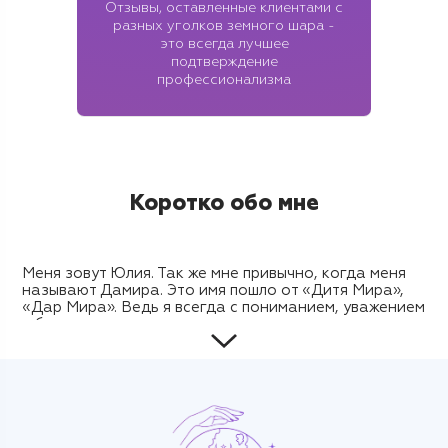
Отзывы, оставленные клиентами с
разных уголков земного шара -
это всегда лучшее
подтверждение
профессионализма
Коротко обо мне
Меня зовут Юлия. Так же мне привычно, когда меня
называют Дамира. Это имя пошло от «Дитя Мира»,
«Дар Мира». Ведь я всегда с пониманием, уважением
и без осуждения отношусь ко всем людям из разных
уголков земли. Каждый из нас индивидуален и
выполняет в этой Вселенной свою важную задачу.
Каждый из нас дитя этого Мира.
— Я знаю, что каждый из нас Творец своей жизни. А
я- Ваш проводник на этом пути.
— Чтоб распоряжаться своей жизнью грамотно